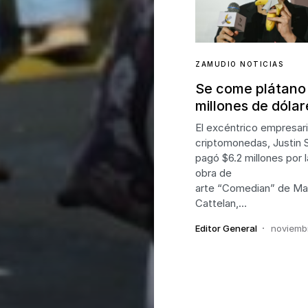
ZAMUDIO NOTICIAS
Se come plátano
millones de dólar
El excéntrico empresar
criptomonedas, Justin S
pagó $6.2 millones por 
obra de
arte “Comedian” de Mau
Cattelan,…
Editor General
noviemb