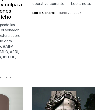
operativo conjunto. → Lee la nota.
 y culpa a
iones
Editor General
junio 29, 2026
richo”
ando las
 el senador
stura sobre
de esta
, #AIFA,
MLO, #PRI,
s, #EEUU,
 29, 2025