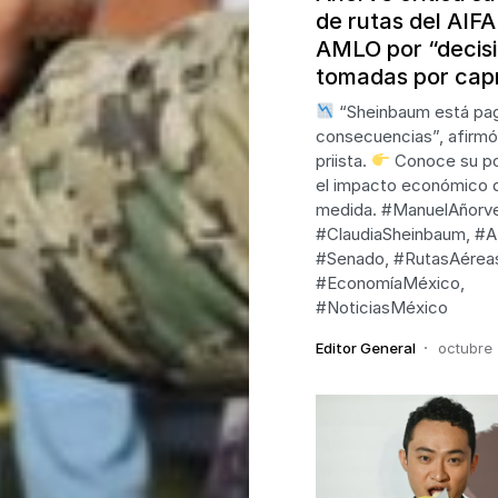
de rutas del AIFA
AMLO por “decis
tomadas por cap
“Sheinbaum está pag
consecuencias”, afirmó
priista.
Conoce su po
el impacto económico 
medida. #ManuelAñorve
#ClaudiaSheinbaum, #A
#Senado, #RutasAérea
#EconomíaMéxico,
#NoticiasMéxico
Editor General
octubre