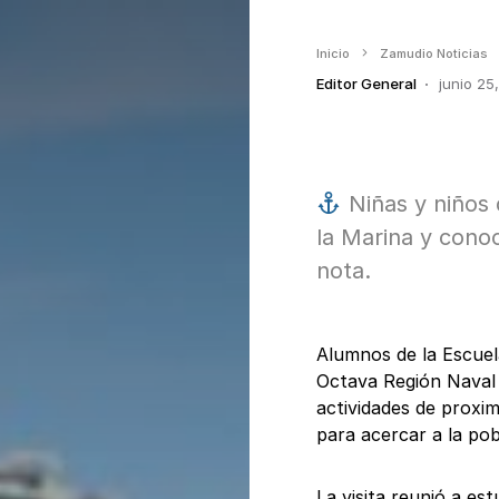
Inicio
Zamudio Noticias
Editor General
junio 25
Niñas y niños 
la Marina y conoc
nota.
Alumnos de la Escuela
Octava Región Naval 
actividades de proxim
para acercar a la pob
La visita reunió a es