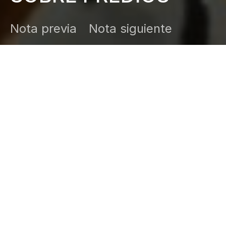
Nota previa
Nota siguiente
DARK
Inicio
Zamudio Noticias
Editor General
agosto 3, 2025
Para que se regularicen los asentamientos humanos,
urbanos ejidales o comunales en el Estado y
garantizar la certeza jurídica patrimonial de sus
predios, el Congreso del Estado exhortó a diversas
dependencias a implementar los programas
correspondientes.
El dictamen emitido por la Comisión de Asuntos