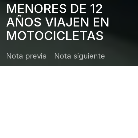
MENORES DE 12
AÑOS VIAJEN EN
MOTOCICLETAS
Nota previa
Nota siguiente
DARK
Inicio
Zamudio Noticias
Editor General
enero 15, 2026
Chilpancingo, Gro., 15 de enero de 2026.–
El Pleno
del Congreso local aprobó un dictamen por el que se
adiciona la fracción XIV y se recorre la actual del