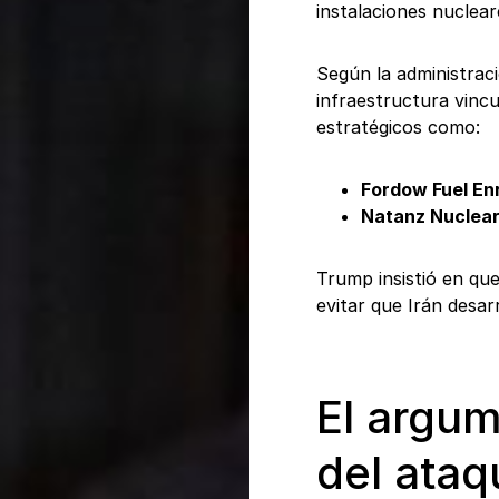
instalaciones nuclear
Según la administraci
infraestructura vinc
estratégicos como:
Fordow Fuel En
Natanz Nuclear 
Trump insistió en qu
evitar que Irán desa
El argum
del ataq