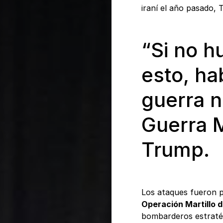
iraní el año pasado, 
“Si no 
esto, ha
guerra n
Guerra M
Trump.
Los ataques fueron p
Operación Martillo 
bombarderos estrat