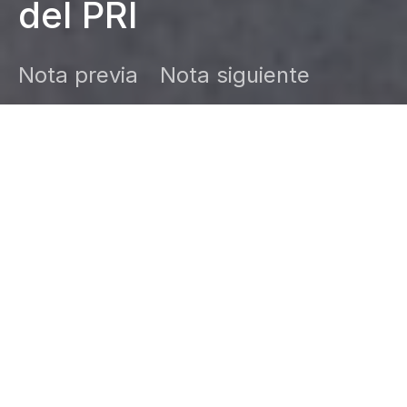
del PRI
Nota previa
Nota siguiente
DARK
Inicio
Zamudio Noticias
Editor General
junio 18, 2026
La CNC renovó su dirigencia en
Acapulco y el senador Manuel Añorve
reiteró su respaldo al sector campesino. →
Lee la nota.