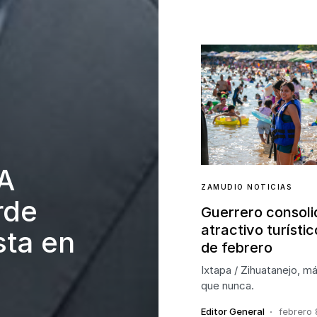
IA
ZAMUDIO NOTICIAS
rde
Guerrero consoli
atractivo turístico
sta en
de febrero
Ixtapa / Zihuatanejo, m
que nunca.
Editor General
febrero 