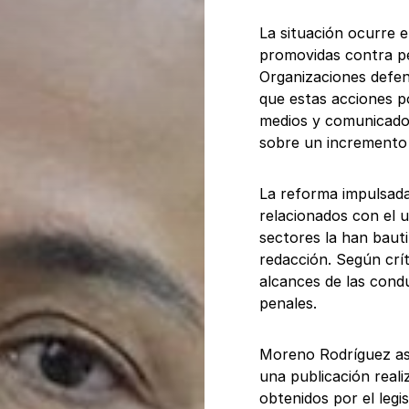
La situación ocurre 
promovidas contra per
Organizaciones defen
que estas acciones p
medios y comunicador
sobre un incremento 
La reforma impulsada
relacionados con el us
sectores la han bau
redacción. Según crít
alcances de las cond
penales.
Moreno Rodríguez ase
una publicación real
obtenidos por el legi