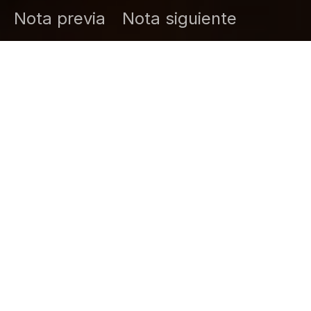
Nota previa
Nota siguiente
DARK
Inicio
Zamudio Noticias
Editor General
mayo 4, 2026
Chilpancingo, Gro., 04 de mayo de 2026
.- La
Comisión de Educación, Ciencia y Tecnología del
Congreso del Estado analiza un exhorto dirigido al
titular de la Secretaría de Educación Guerrero
(SEG), para que se implemente un estudio de
diagnóstico y atención integral para estudiantes con
Trastorno del Espectro Autista (TEA) en educación
básica.