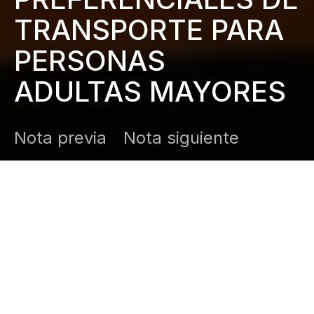
TRANSPORTE PARA
PERSONAS
ADULTAS MAYORES
Nota previa
Nota siguiente
DARK
Inicio
Zamudio Noticias
Editor General
mayo 18, 2026
Chilpancingo, Gro., 18 de mayo de 2026. —
La
diputada Claudia Sierra Pérez propuso exhortar a