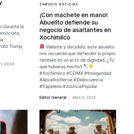
y
ZAMUDIO NOTICIAS
¡Con machete en mano!
Abuelito defiende su
o durante la
negocio de asaltantes en
emócrata,
Xochimilco
ma
nald Trump,
Valiente y decidido: este abuelito
nos recuerda que defender lo propio
también es un acto de dignidad. ¿Tú
1, 2024
qué hubieras hecho?
#Xochimilco #CDMX #Inseguridad
#AbuelitoHéroe #Delincuencia
#Papelería #JusticiaPopular
Editor General
abril 3, 2025