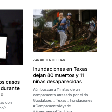
ZAMUDIO NOTICIAS
Inundaciones en Texas
dejan 80 muertos y 11
niñas desaparecidas
os casos
 durante
Aún buscan a 11 niñas de un
ro
campamento arrasado por el río
Guadalupe. #Texas #Inundaciones
mas con
#CampamentoMystic
amo?
#EmergenciaClimática