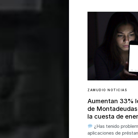
ZAMUDIO NOTICIAS
Aumentan 33% l
de Montadeudas
la cuesta de ene
¿Has tenido proble
aplicaciones de prést