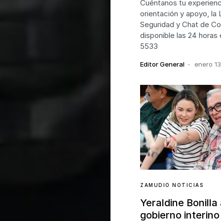
Cuéntanos tu experienc
orientación y apoyo, la 
Seguridad y Chat de Co
disponible las 24 horas
5533
Editor General
enero 13
ZAMUDIO NOTICIAS
Yeraldine Bonill
gobierno interino