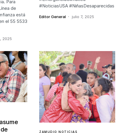
ia. Para
#NoticiasUSA #NiñasDesaparecidas
Línea de
nfianza está
Editor General
julio 7, 2025
 en el 55 5533
, 2025
a asume
 de
ZAMUDIO NOTICIAS