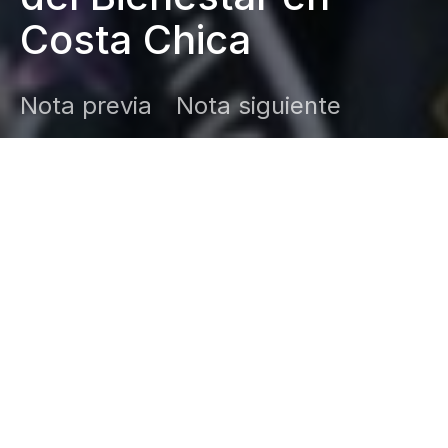
Costa Chica
Nota previa
Nota siguiente
DARK
Inicio
Zamudio Noticias
Editor General
enero 29, 2026
San Marcos no está solo. La gobernadora
Evelyn Salgado entregó apoyos del
Tianguis del Bienestar a familias afectadas
por el sismo del 2 de enero y anunció
acciones para apoyar a panaderos,