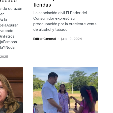
ivocado”
tiendas
me de corazón
La asociación civil El Poder del
mer
Consumidor expresó su
a la
preocupación por la creciente venta
elaAguilar
de alcohol y tabaco…
uivocado
nFiltros
Editor General
julio 19, 2024
ejaFamosa
laYNodal
 2025