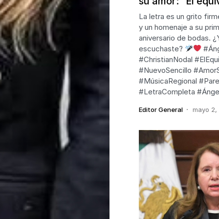
su amor: “El equ
La letra es un grito fir
y un homenaje a su pri
aniversario de bodas. ¿Y
escuchaste?
#Áng
#ChristianNodal #ElEq
#NuevoSencillo #AmorSi
#MúsicaRegional #Par
#LetraCompleta #Ánge
Editor General
mayo 2,