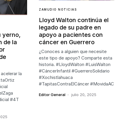
ZAMUDIO NOTICIAS
Lloyd Walton continúa el
legado de su padre en
u yerno,
apoyo a pacientes con
n de la
cáncer en Guerrero
or
¿Conoces a alguien que necesite
 de
este tipo de apoyo? Comparte esta
historia. #LloydWalton #LuisWalton
#CáncerInfantil #GuerreroSolidario
acelerar la
#Xochistlahuaca
ttaOrtiz
#TapitasContraElCáncer #MovidaAC
cial
elZaga
Editor General
julio 20, 2025
icial #4T
 2025