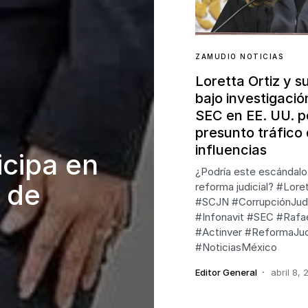
ZAMUDIO NOTICIAS
Loretta Ortiz y s
bajo investigació
SEC en EE. UU. p
presunto tráfico
influencias
icipa en
¿Podría este escándalo 
 de
reforma judicial? #Lore
#SCJN #CorrupciónJudi
#Infonavit #SEC #Rafa
#Actinver #ReformaJud
#NoticiasMéxico
Editor General
abril 8,