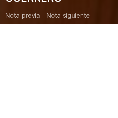
Nota previa
Nota siguiente
DARK
Inicio
Zamudio Noticias
Editor General
diciembre 2, 2025
Chilpancingo, Gro., 02 de diciembre de 2025.–
El
Congreso del Estado exhortó a las autoridades
municipales, para que, en coordinación con las
estatales, capaciten a las y los servidores públicos
en materia de protección de datos, especialmente
aquellos relacionados con casos de violencia contra
niñas, niños, adolescentes y mujeres. Asimismo, se
hizo un llamado a la Fiscalía General del Estado para