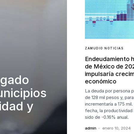
ZAMUDIO NOTICIAS
Endeudamiento h
de México de 20
impulsaría creci
lgado
económico
nicipios
La deuda por persona p
de 128 mil pesos y, par
idad y
incrementaría a 175 mil.
fecha, la productividad 
sido de -0.16% anual.
admin
enero 10, 2024