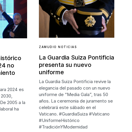
ZAMUDIO NOTICIAS
La Guardia Suiza Pontificia
istórico
presenta su nuevo
24 no
uniforme
miento
La Guardia Suiza Pontificia revive la
elegancia del pasado con un nuevo
ara 2024 es
uniforme de “Media Gala”, tras 50
a 2030,
años. La ceremonia de juramento se
 De 2005 a la
celebrará este sábado en el
laboral ha
Vaticano. #GuardiaSuiza #Vaticano
#UniformeHistórico
#TradiciónYModernidad