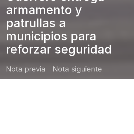
armamento y
patrullas a
municipios para
reforzar seguridad
Nota previa
Nota siguiente
DARK
Inicio
Zamudio Noticias
Editor General
abril 10, 2025
Se entregó equipo táctico, armamento y