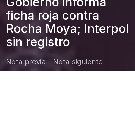
Gobierno informa
ficha roja contra
Rocha Moya; Interpol
sin registro
Nota previa
Nota siguiente
DARK
Inicio
Zamudio Noticias
Editor General
mayo 21, 2026
El Gobierno federal informó sobre una