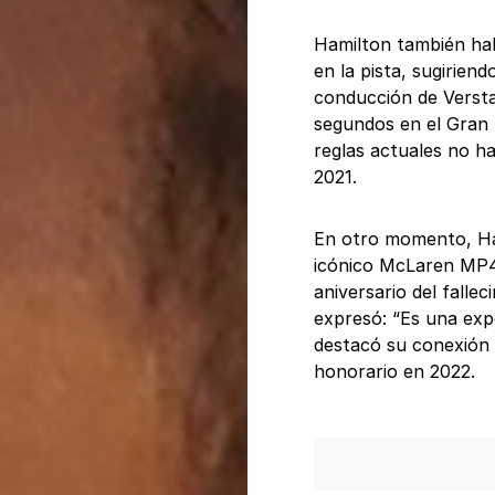
Hamilton también hab
en la pista, sugiriend
conducción de Versta
segundos en el Gran
reglas actuales no h
2021.
En otro momento, Ha
icónico McLaren MP4
aniversario del fallec
expresó: “Es una exp
destacó su conexión e
honorario en 2022.