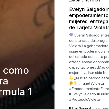
ZAMUDIO NOTICIAS
Evelyn Salgado i
empoderamiento 
mujeres, entrega
de Tarjeta Violet
Evelyn Salgado entr
constancias del progra
Violeta La gobernadora
sigue empoderando a l
del estado con este pr
ofrece apoyo económi
s como
capacitaciones. ¡Más de
mujeres ya han sido be
ra
¿Qué te parece esta 
#TarjetaVioleta
rmula 1
#EmpoderamientoFeme
#EvelynSalgado #Guerr
#ProtocoloVioleta
Editor General
septiemb