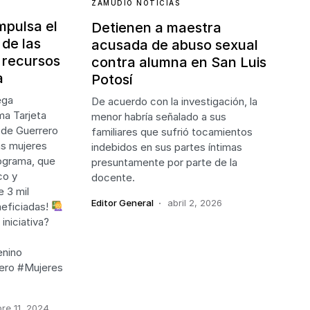
ZAMUDIO NOTICIAS
mpulsa el
Detienen a maestra
de las
acusada de abuso sexual
 recursos
contra alumna en San Luis
a
Potosí
ega
De acuerdo con la investigación, la
ma Tarjeta
menor habría señalado a sus
 de Guerrero
familiares que sufrió tocamientos
as mujeres
indebidos en sus partes íntimas
ograma, que
presuntamente por parte de la
co y
docente.
 3 mil
Editor General
abril 2, 2026
neficiadas!
iniciativa?
nino
ero #Mujeres
re 11, 2024