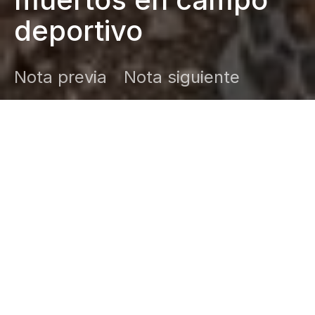
deportivo
Nota previa
Nota siguiente
DARK
Inicio
Zamudio Noticias
Editor General
enero 26, 2026
Tragedia en Guanajuato
Autoridades
ya investigan y prometen que no habrá
impunidad.