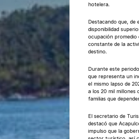
hotelera.
Destacando que, de e
disponibilidad superi
ocupación promedio de
constante de la activi
destino.
Durante este periodo 
que representa un in
el mismo lapso de 2
a los 20 mil millones
familias que dependen
El secretario de Tur
destacó que Acapulco
impulso que la gober
sector turístico, así