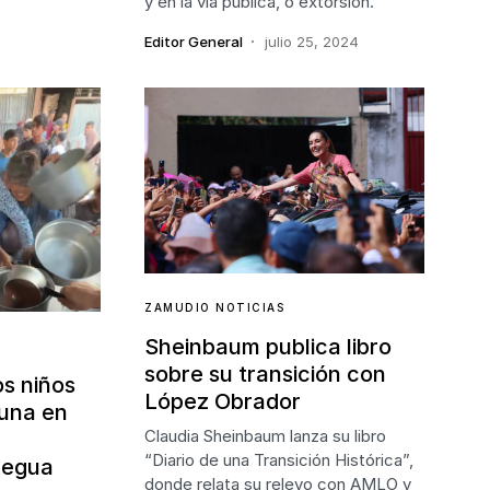
y en la vía pública, o extorsión.
Editor General
julio 25, 2024
ZAMUDIO NOTICIAS
Sheinbaum publica libro
sobre su transición con
os niños
López Obrador
runa en
Claudia Sheinbaum lanza su libro
“Diario de una Transición Histórica”,
tregua
donde relata su relevo con AMLO y