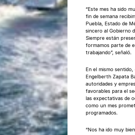
“Este mes ha sido m
fin de semana recibi
Puebla, Estado de Méx
sincero al Gobierno 
Siempre están presen
formamos parte de es
trabajando”, señaló.
En el mismo sentido, 
Engelberth Zapata Ba
autoridades y empresa
favorables para el s
las expectativas de o
como un mes promete
programados.
“Nos ha ido muy bie