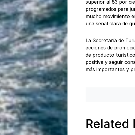
superior al 83 por ci
programados para jun
mucho movimiento en 
una señal clara de q
La Secretaría de Tur
acciones de promoción
de producto turístic
positiva y seguir co
más importantes y pr
Related 