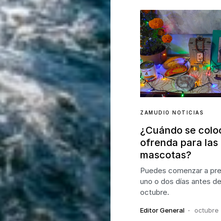
ZAMUDIO NOTICIAS
¿Cuándo se coloc
ofrenda para las
mascotas?
Puedes comenzar a prep
uno o dos días antes de
octubre.
Editor General
octubre