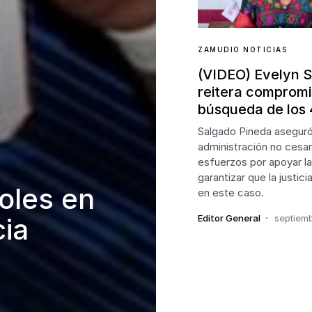
ZAMUDIO NOTICIAS
(VIDEO) Evelyn 
reitera compromi
búsqueda de los
Salgado Pineda aseguró
administración no cesar
esfuerzos por apoyar la
garantizar que la justic
oles en
en este caso.
Editor General
septiemb
cia