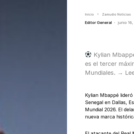
Inicio
Zamudio Noticias
Editor General
junio 16
Kylian Mbappé 
es el tercer máxi
Mundiales. → Lee
Kylian Mbappé lideró 
Senegal en Dallas, Es
Mundial 2026. El del
nueva marca históric
El atacante del Real 