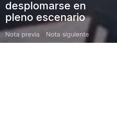
desplomarse en
pleno escenario
Nota previa
Nota siguiente
DARK
Inicio
Zamudio Noticias
Editor General
septiembre 1, 2024
Era conocido por su enérgica presencia y
su estilo único.