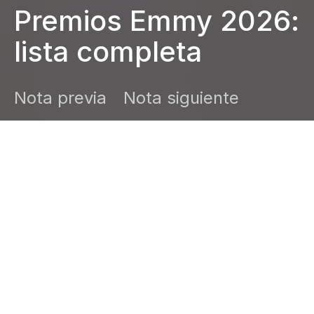
Premios Emmy 2026:
lista completa
Nota previa
Nota siguiente
DARK
Inicio
Zamudio Noticias
Editor General
julio 8, 2026
**¡Ya está la lista oficial!** La
Academia de Televisión reveló a los
nominados a los Premios Emmy 2026.
Descubre qué series, actores y actrices