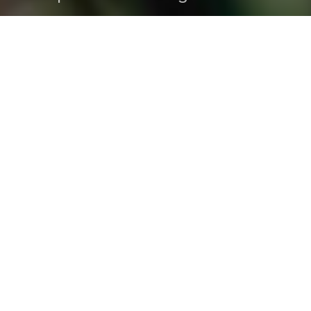
DARK
Inicio
Zamudio Noticias
Editor General
noviembre 13, 2025
¿Sabías que el gobierno federal
impulsará un plan para rescatar el maíz
nativo y apoyar a más de un millón de
campesinos? Con maquinaria colectiva,
precios justos y valor agregado, la milpa
busca fortalecerse rumbo a 2030. Conoce
los detalles y cómo impactará al campo
mexicano.