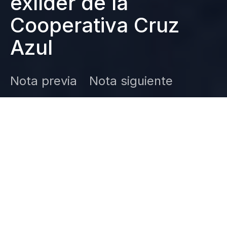
exlíder de la
Cooperativa Cruz
Azul
Nota previa
Nota siguiente
DARK
Inicio
Zamudio Noticias
Editor General
enero 18, 2025
Billy Álvarez, exdirector de Cruz Azul,
enfrenta prisión preventiva en el Altiplano.
Descubre los detalles de los cargos que