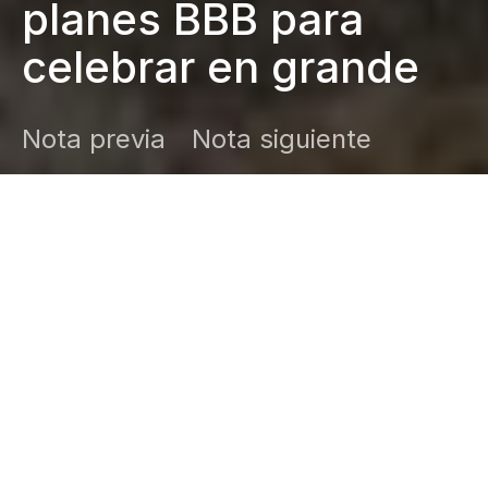
planes BBB para
celebrar en grande
Nota previa
Nota siguiente
DARK
Inicio
Zamudio Noticias
Editor General
junio 19, 2026
¿Sin plan para celebrar a papá? Te
compartimos cinco opciones en Acapulco
para disfrutar en familia sin gastar más de
200 pesos.