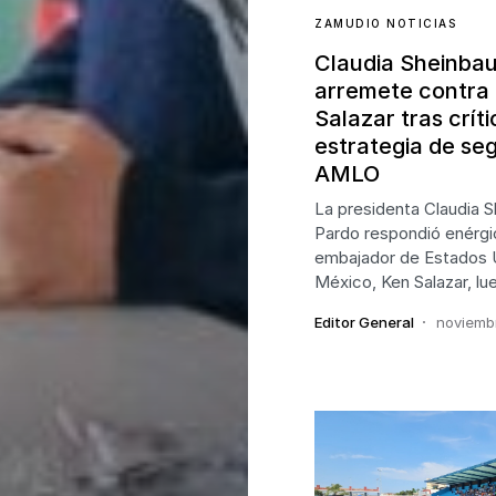
ZAMUDIO NOTICIAS
Claudia Sheinba
arremete contra
Salazar tras críti
estrategia de se
AMLO
La presidenta Claudia 
Pardo respondió enérgi
embajador de Estados 
México, Ken Salazar, l
Editor General
noviemb