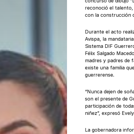
concurso de dibujo “
reconoció el talento
con la construcción 
Durante el acto reali
Avispa, la mandataria
Sistema DIF Guerrero,
Félix Salgado Macedon
madres y padres de fa
existe una familia q
guerrerense.
“Nunca dejen de soña
son el presente de G
participación de toda
niñez”, expresó Evel
La gobernadora infor