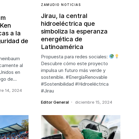
ZAMUDIO NOTICIAS
Jirau, la central
um
hidroeléctrica que
 Ken
simboliza la esperanza
cas a la
energética de
guridad de
Latinoamérica
Propuesta para redes sociales:
Sheinbaum
Descubre cómo este proyecto
camente al
impulsa un futuro más verde y
Unidos en
sostenible. #EnergíaRenovable
uego de…
#Sostenibilidad #Hidroeléctrica
re 14, 2024
#Jirau
Editor General
diciembre 15, 2024