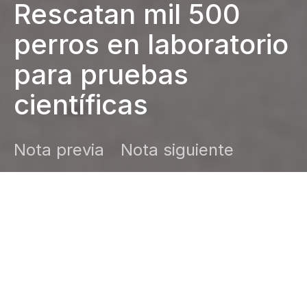
Rescatan mil 500
perros en laboratorio
para pruebas
científicas
Nota previa
Nota siguiente
DARK
Inicio
Zamudio Noticias
Editor General
mayo 5, 2026
El caso reabre el debate sobre la