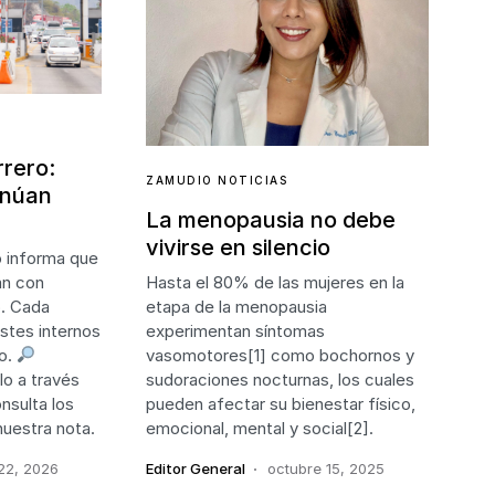
rero:
ZAMUDIO NOTICIAS
inúan
La menopausia no debe
vivirse en silencio
o informa que
an con
Hasta el 80% de las mujeres en la
o. Cada
etapa de la menopausia
stes internos
experimentan síntomas
io.
vasomotores[1] como bochornos y
o a través
sudoraciones nocturnas, los cuales
nsulta los
pueden afectar su bienestar físico,
nuestra nota.
emocional, mental y social[2].
22, 2026
Editor General
octubre 15, 2025