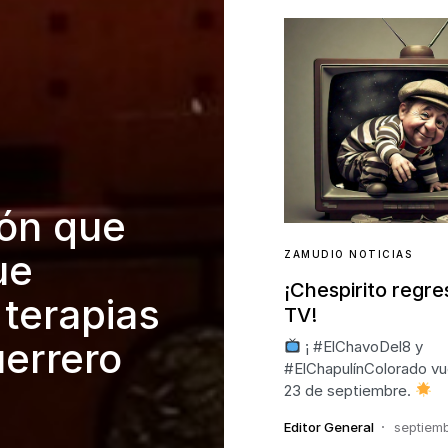
ón que
ue
ZAMUDIO NOTICIAS
¡Chespirito regre
 terapias
TV!
errero
¡ #ElChavoDel8 y
#ElChapulínColorado vu
23 de septiembre.
Editor General
septiemb