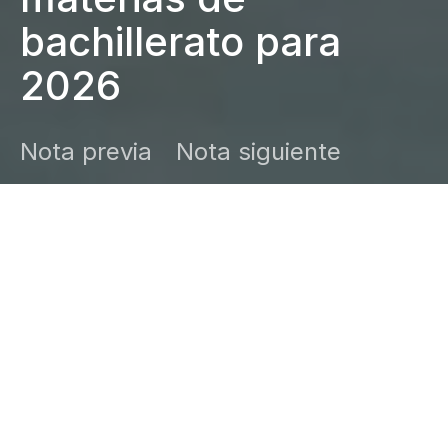
bachillerato para
2026
Nota previa
Nota siguiente
DARK
Inicio
Zamudio Noticias
Editor General
enero 7, 2026
El objetivo: mejorar la formación y ampliar
espacios para jóvenes. Conoce los
cambios