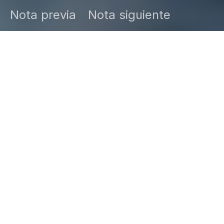
Nota previa
Nota siguiente
DARK
Inicio
Zamudio Noticias
Editor General
julio 6, 2026
La aprobación de Claudia Sheinbaum se
mantuvo en 68% durante junio, mientras la
inseguridad fue señalada como el principal
problema del país. → Lee la nota.
La presidenta Claudia Sheinbaum registró una
aprobación ciudadana de 68% durante junio, de