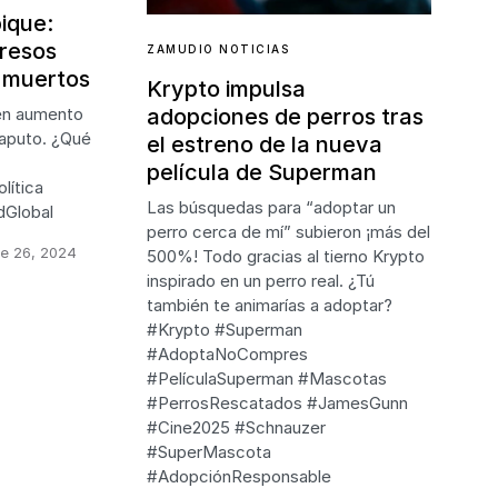
ique:
resos
ZAMUDIO NOTICIAS
 muertos
Krypto impulsa
adopciones de perros tras
en aumento
Maputo. ¿Qué
el estreno de la nueva
película de Superman
lítica
Las búsquedas para “adoptar un
dGlobal
perro cerca de mí” subieron ¡más del
re 26, 2024
500%! Todo gracias al tierno Krypto
inspirado en un perro real. ¿Tú
también te animarías a adoptar?
#Krypto #Superman
#AdoptaNoCompres
#PelículaSuperman #Mascotas
#PerrosRescatados #JamesGunn
#Cine2025 #Schnauzer
#SuperMascota
#AdopciónResponsable