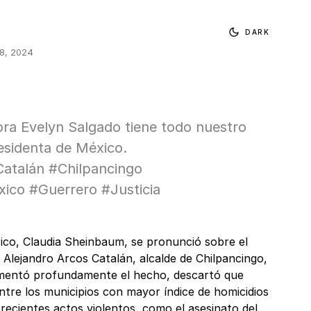
DARK
 8, 2024
ra Evelyn Salgado tiene todo nuestro
residenta de México.
atalán #Chilpancingo
ico #Guerrero #Justicia
ico, Claudia Sheinbaum, se pronunció sobre el
 Alejandro Arcos Catalán, alcalde de Chilpancingo,
mentó profundamente el hecho, descartó que
ntre los municipios con mayor índice de homicidios
s recientes actos violentos, como el asesinato del