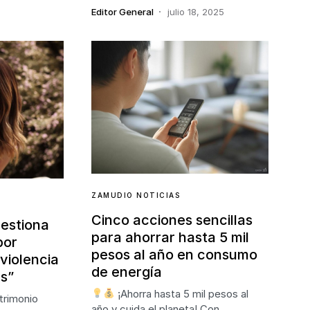
Editor General
julio 18, 2025
ZAMUDIO NOTICIAS
Cinco acciones sencillas
estiona
para ahorrar hasta 5 mil
por
pesos al año en consumo
violencia
de energía
es”
¡Ahorra hasta 5 mil pesos al
trimonio
año y cuida el planeta! Con