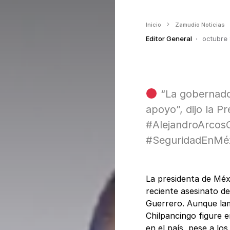
Inicio
Zamudio Noticias
Editor General
octubre
“La gobernado
apoyo”, dijo la P
#AlejandroArcosC
#SeguridadEnMéx
La presidenta de Méx
reciente asesinato de
Guerrero. Aunque la
Chilpancingo figure e
en el país, pese a lo