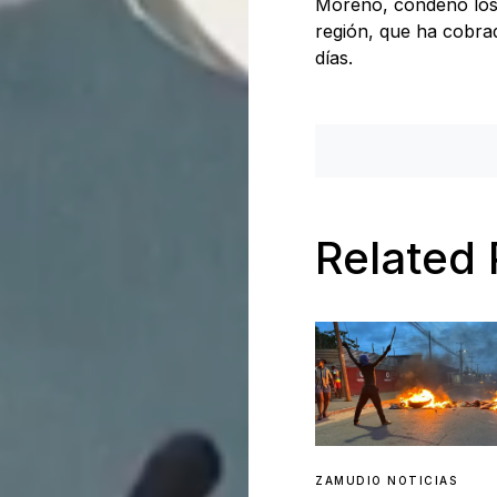
Moreno, condenó los 
región, que ha cobrad
días.
Related 
ZAMUDIO NOTICIAS