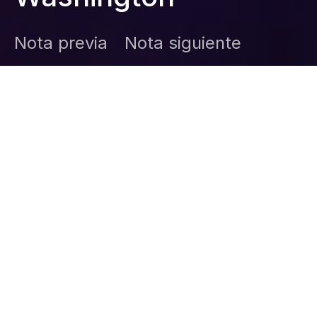
Nota previa
Nota siguiente
DARK
Inicio
Zamudio Noticias
Editor General
diciembre 5, 2025
Ambos acordarán fechas para nuevas
visitas y diálogo bilateral. #Sheinbaum
#Trump #MéxicoEEUU #TMEC
#PolíticaExterior #Noticias
La presidenta Claudia Sheinbaum confirmó que