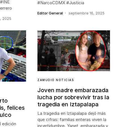
 #INE
#NarcoCDMX #Justicia
errero
Editor General
septiembre 16, 2025
, 2025
ZAMUDIO NOTICIAS
Joven madre embarazada
lucha por sobrevivir tras la
rto
tragedia en Iztapalapa
s, felices
La tragedia en Iztapalapa dejó más
ulco
que cifras: familias enteras viven la
I edición
incertidumbre. Yanet, embarazada y