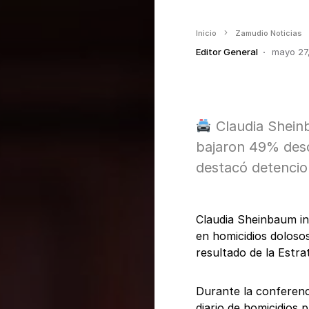
Inicio
Zamudio Noticias
Editor General
mayo 27
Claudia Sheinb
bajaron 49% desd
destacó detencio
Claudia Sheinbaum in
en homicidios dolos
resultado de la Estra
Durante la conferenc
diario de homicidios 