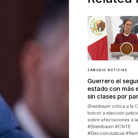
ZAMUDIO NOTICIAS
Guerrero el seg
estado con más 
sin clases por pa
Sheinbaum critica a la 
boicot a elección judici
sobre afectaciones a la
#Sheinbaum #CNTE
#ElecciónJudicial #Re