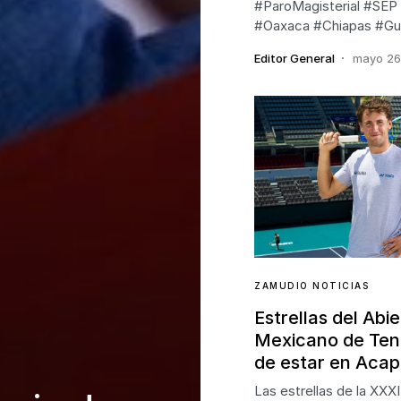
#ParoMagisterial #SEP
#Oaxaca #Chiapas #Gu
Editor General
mayo 26
ZAMUDIO NOTICIAS
Estrellas del Abie
Mexicano de Teni
de estar en Acap
Las estrellas de la XXXI