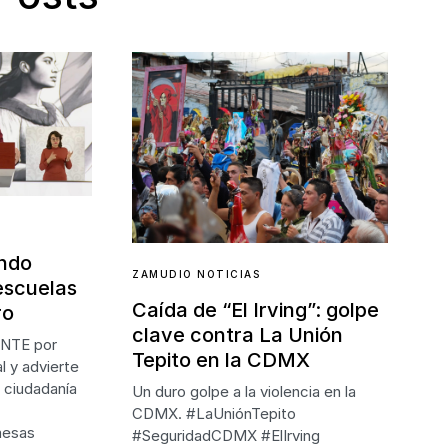
undo
ZAMUDIO NOTICIAS
escuelas
Caída de “El Irving”: golpe
ro
clave contra La Unión
CNTE por
Tepito en la CDMX
al y advierte
 ciudadanía
Un duro golpe a la violencia en la
CDMX. #LaUniónTepito
mesas
#SeguridadCDMX #ElIrving