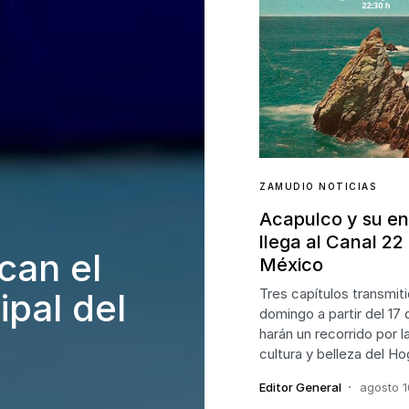
ZAMUDIO NOTICIAS
Acapulco y su e
llega al Canal 22
can el
México
Tres capítulos transmit
ipal del
domingo a partir del 17
harán un recorrido por la
cultura y belleza del Ho
Editor General
agosto 1