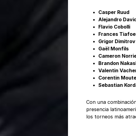
Casper Ruud
Alejandro Davi
Flavio Cobolli
Frances Tiafoe
Grigor Dimitrov
Gaël Monfils
Cameron Norri
Brandon Nakas
Valentin Vache
Corentin Mout
Sebastian Kord
Con una combinación 
presencia latinoamer
los torneos más atra