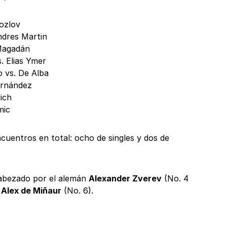
Kozlov
ndres Martin
 Magadán
. Elias Ymer
 vs. De Alba
ernández
ich
mic
cuentros en total: ocho de singles y dos de
cabezado por el alemán
Alexander Zverev
(No. 4
o
Alex de Miñaur
(No. 6).