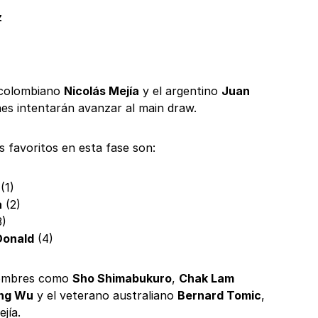
z
 colombiano
Nicolás Mejía
y el argentino
Juan
nes intentarán avanzar al main draw.
s favoritos en esta fase son:
(1)
a
(2)
3)
Donald
(4)
nombres como
Sho Shimabukuro
,
Chak Lam
ing Wu
y el veterano australiano
Bernard Tomic
,
jía.