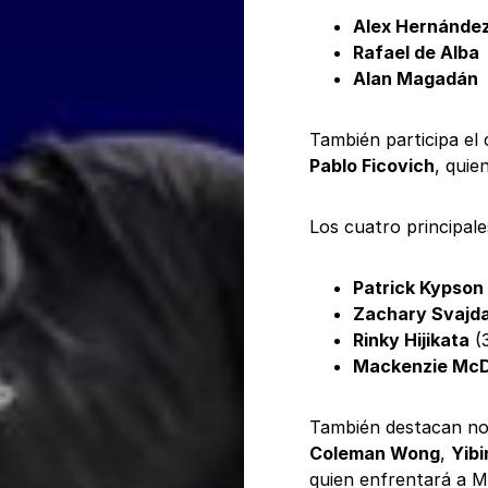
Alex Hernánde
Rafael de Alba
Alan Magadán
También participa el
Pablo Ficovich
, quie
Los cuatro principale
Patrick Kypson
Zachary Svajd
Rinky Hijikata
(
Mackenzie Mc
También destacan 
Coleman Wong
,
Yib
quien enfrentará a Me