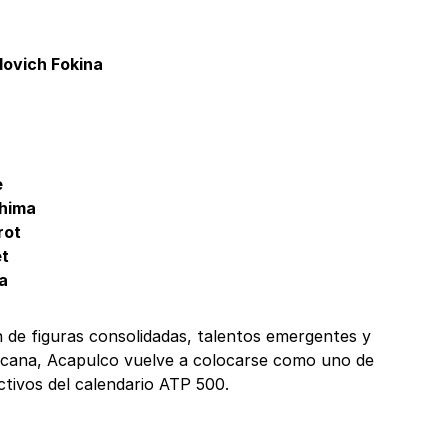
dovich Fokina
e
hima
rot
et
a
de figuras consolidadas, talentos emergentes y
icana, Acapulco vuelve a colocarse como uno de
ctivos del calendario ATP 500.