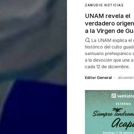
ZAMUDIO NOTICIAS
UNAM revela el
verdadero origen
a la Virgen de G
La UNAM explica el 
histórico del culto guad
santuario prehispánico 
a la devoción que une a
cada 12 de diciembre.
Editor General
diciembr