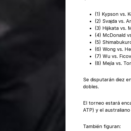
(1) Kypson vs. 
(2) Svajda vs. A
(3) Hijikata vs.
(4) McDonald vs
(5) Shimabukuro
(6) Wong vs. H
(7) Wu vs. Ficov
(8) Mejía vs. To
Se disputarán diez en
dobles.
El torneo estará en
ATP) y el australian
También figuran: