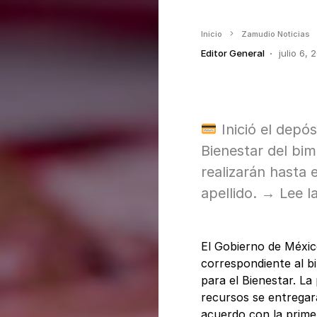
Inicio
Zamudio Noticias
Editor General
julio 6, 
Inició el depó
Bienestar del bim
realizarán hasta e
apellido. → Lee l
El Gobierno de México 
correspondiente al b
para el Bienestar. L
recursos se entregar
acuerdo con la primer