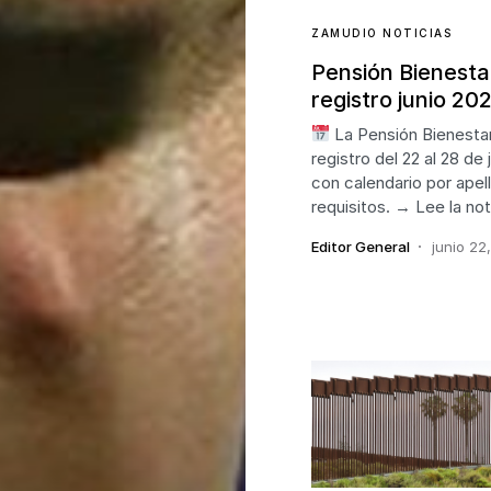
ZAMUDIO NOTICIAS
Pensión Bienesta
registro junio 20
La Pensión Bienestar
registro del 22 al 28 de
con calendario por apell
requisitos. → Lee la not
Editor General
junio 22