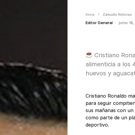
Inicio
Zamudio Noticias
Editor General
junio 18
Cristiano Rona
alimenticia a los
huevos y aguacate
Cristiano Ronaldo man
para seguir compitien
sus mañanas con un 
como parte de un pla
deportivo.