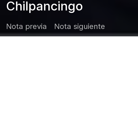
Chilpancingo
Nota previa
Nota siguiente
DARK
Inicio
Zamudio Noticias
Editor General
mayo 25, 2026
Entrega material didáctico, deportivo y
para el mejoramiento de diversas áreas del
centro educativo y felicita al grupo de
básquetbol femenil “Quetzales” de la
escuela primaria “Quetzalcóatl” quienes