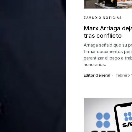
ZAMUDIO NOTICIAS
Marx Arriaga dej
tras conflicto
Arriaga señaló que su pr
firmar documentos pen
garantizar el pago a tr
honorarios.
Editor General
febrero 