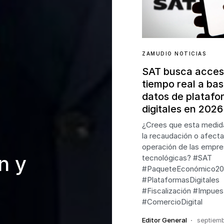
ZAMUDIO NOTICIAS
SAT busca acces
tiempo real a ba
datos de platafo
digitales en 2026
¿Crees que esta medida
la recaudación o afecta
operación de las empr
n y
tecnológicas? #SAT
#PaqueteEconómico20
#PlataformasDigitales
#Fiscalización #Impues
#ComercioDigital
Editor General
septiem