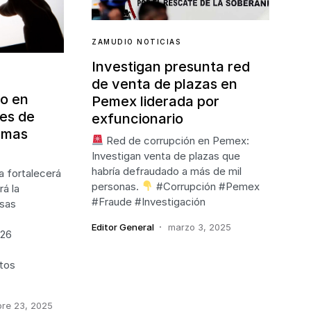
ZAMUDIO NOTICIAS
Investigan presunta red
de venta de plazas en
o en
Pemex liderada por
ses de
exfuncionario
rmas
Red de corrupción en Pemex:
Investigan venta de plazas que
habría defraudado a más de mil
 fortalecerá
personas.
#Corrupción #Pemex
rá la
#Fraude #Investigación
esas
Editor General
marzo 3, 2025
26
tos
bre 23, 2025