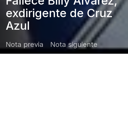
Fallece Billy Álvarez,
exdirigente de Cruz
Azul
Nota previa
Nota siguiente
DARK
Inicio
Zamudio Noticias
Editor General
mayo 30, 2026
Murió Billy Álvarez, histórico dirigente
de Cruz Azul. Su legado deportivo estuvo
marcado por éxitos en la cancha y