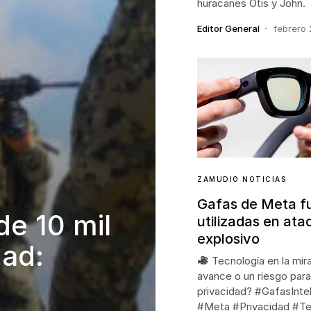
huracanes Otis y John.
Editor General
febrero 
ZAMUDIO NOTICIAS
Gafas de Meta f
de 10 mil
utilizadas en ata
explosivo
dad:
Tecnología en la mir
avance o un riesgo para
privacidad? #GafasInte
#Meta #Privacidad #Te