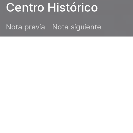
Centro Histórico
Nota previa
Nota siguiente
DARK
Inicio
Zamudio Noticias
Editor General
junio 26, 2026
Ya abrió el Museo Textil de los Pueblos
Indígenas y Afromexicanos en el Centro
Histórico de la Ciudad de México. → Lee la
nota.