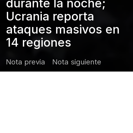
durante la noche;
Ucrania reporta
ataques masivos en
14 regiones
Nota previa
Nota siguiente
DARK
Inicio
Zamudio Noticias
Editor General
diciembre 7, 2025
Zelenski reporta muertos y daños severos.