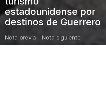
turismo
estadounidense por
destinos de Guerrero
Nota previa
Nota siguiente
DARK
Inicio
Zamudio Noticias
Editor General
enero 29, 2026
Ciudad de México. 29 de enero de 2026.– La
presidenta de México, Claudia Sheinbaum Pardo,
destacó durante su llamada con el presidente de
Estados Unidos, Donald Trump, el impulso que ha